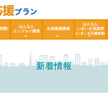
はんなん
はんなん
気塾!
出張健康講座
いきいき倶楽部
エンジョイ講座
(いきいき百歳体操)
新着情報