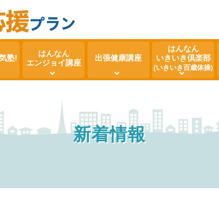
はんなん
はんなん
気塾!
出張健康講座
いきいき倶楽部
エンジョイ講座
(いきいき百歳体操)
新着情報